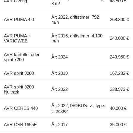
AVR Overig
48.500 €
8 m³
År: 2022, driftstimer: 792
AVR PUMA 4.0
268.300 €
m/h
AVR PUMA +
År: 2016, driftstimer: 4.100
240.000 €
VARIOWEB
m/h
AVR kartoffelroder
År: 2024
243.950 €
spirit 7200
AVR spirit 9200
År: 2019
167.282 €
AVR spirit 9200
År: 2022
238.973 €
hjultræk
År: 2022, ISOBUS: ✓, type:
AVR CERES 440
40.000 €
til traktor
AVR CSB 1655E
År: 2017
35.000 €