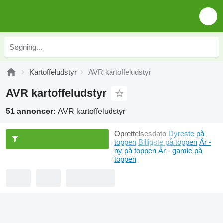
Kartoffeludstyr
AVR kartoffeludstyr
AVR kartoffeludstyr
51 annoncer:
AVR kartoffeludstyr
Oprettelsesdato
Dyreste på
toppen
Billigste på toppen
År -
ny på toppen
År - gamle på
toppen