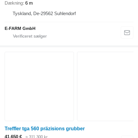
Dækning
6 m
Tyskland, De-29562 Suhlendorf
E-FARM GmbH
Treffler tga 560 präzisions grubber
41.650 €
≈ 311.300 kr.