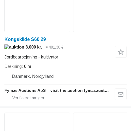
Kongskilde S60 29
3.000 kr.
≈ 401,30 €
Jordbearbejdning - kultivator
Dækning
6 m
Danmark, Nordjylland
Fymas Auctions ApS – visit the auction fymasauctions.dk