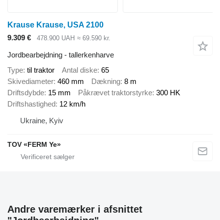
Krause Krause, USA 2100
9.309 €
478.900 UAH
≈ 69.590 kr.
Jordbearbejdning - tallerkenharve
Type
til traktor
Antal diske
65
Skivediameter
460 mm
Dækning
8 m
Driftsdybde
15 mm
Påkrævet traktorstyrke
300 HK
Driftshastighed
12 km/h
Ukraine, Kyiv
TOV «FERM Ye»
Andre varemærker i afsnittet