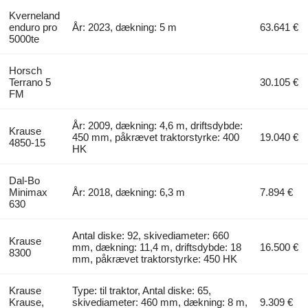
Kverneland
enduro pro
År: 2023, dækning: 5 m
63.641 €
5000te
Horsch
Terrano 5
30.105 €
FM
År: 2009, dækning: 4,6 m, driftsdybde:
Krause
450 mm, påkrævet traktorstyrke: 400
19.040 €
4850-15
HK
Dal-Bo
Minimax
År: 2018, dækning: 6,3 m
7.894 €
630
Antal diske: 92, skivediameter: 660
Krause
mm, dækning: 11,4 m, driftsdybde: 18
16.500 €
8300
mm, påkrævet traktorstyrke: 450 HK
Krause
Type: til traktor, Antal diske: 65,
Krause,
skivediameter: 460 mm, dækning: 8 m,
9.309 €