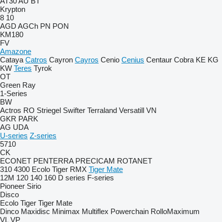
AT30
AU
BT
Krypton
8
10
AGD
AGCh
PN
PON
KM180
FV
Amazone
Cataya
Catros
Cayron
Cayros
Cenio
Cenius
Centaur
Cobra
KE
KG
KW
Teres
Tyrok
OT
Green Ray
1-Series
BW
Actros RO
Striegel
Swifter
Terraland
Versatill VN
GKR
PARK
AG
UDA
U-series
Z-series
5710
CK
ECONET
PENTERRA
PRECICAM
ROTANET
310
4300
Ecolo Tiger
RMX
Tiger Mate
12M
120
140
160
D series
F-series
Pioneer
Sirio
Disco
Ecolo Tiger
Tiger Mate
Dinco
Maxidisc
Minimax
Multiflex
Powerchain
RolloMaximum
VL
VP