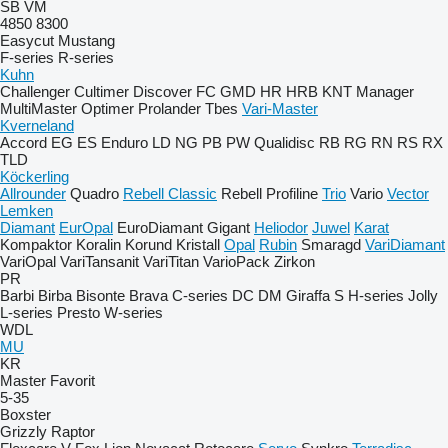
SB
VM
4850
8300
Easycut
Mustang
F-series
R-series
Kuhn
Challenger
Cultimer
Discover
FC
GMD
HR
HRB
KNT
Manager
MultiMaster
Optimer
Prolander
Tbes
Vari-Master
Kverneland
Accord
EG
ES
Enduro
LD
NG
PB
PW
Qualidisc
RB
RG
RN
RS
RX
TLD
Köckerling
Allrounder
Quadro
Rebell Classic
Rebell Profiline
Trio
Vario
Vector
Lemken
Diamant
EurOpal
EuroDiamant
Gigant
Heliodor
Juwel
Karat
Kompaktor
Koralin
Korund
Kristall
Opal
Rubin
Smaragd
VariDiamant
VariOpal
VariTansanit
VariTitan
VarioPack
Zirkon
PR
Barbi
Birba
Bisonte
Brava
C-series
DC
DM
Giraffa S
H-series
Jolly
L-series
Presto
W-series
WDL
MU
KR
Master
Favorit
5-35
Boxster
Grizzly
Raptor