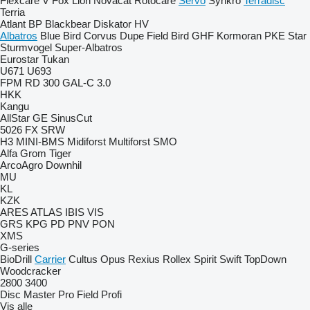
Flexcare V
Fox
Lion
Novacat
Rotocare
Servo
Synkro
Terradisc
Terria
Atlant
BP
Blackbear
Diskator
HV
Albatros
Blue Bird
Corvus
Dupe
Field Bird
GHF
Kormoran
PKE
Star
Sturmvogel
Super-Albatros
Eurostar
Tukan
U671
U693
FPM RD 300
GAL-C 3.0
HKK
Kangu
AllStar
GE
SinusCut
5026
FX
SRW
H3
MINI-BMS
Midiforst
Multiforst
SMO
Alfa
Grom
Tiger
ArcoAgro
Downhil
MU
KL
KZK
ARES
ATLAS
IBIS
VIS
GRS
KPG
PD
PNV
PON
XMS
G-series
BioDrill
Carrier
Cultus
Opus
Rexius
Rollex
Spirit
Swift
TopDown
Woodcracker
2800
3400
Disc Master Pro
Field Profi
Vis alle