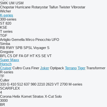
SMK
UM
USM
Chopstar
Hurricane
Rotarystar
Taifun
Twister
Vibrostar
Wicher
K-series
300-series
ST 820
KSE
T series
TGF
Artiglio
Gemella
Mirco
Pinocchio
UFO
Simba
RB
RWY
SPB
SPSL
Voyager S
Gregoire
BFL
CS
DF
FA
GF
HT
KS
SE
VT
Super Maxx
Horsch
Cruiser
Cultro
Cura
Finer
Joker
Optipack
Terrano
Tiger
Transformer
R-series
TF
Culter
333 G
410
512
637
980
2210
2623 VT
2700
M-series
SCARIFLEX
4
Corona
Helix
Komet
Stratos
X-Cut Solo
3000
BR