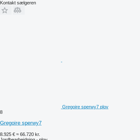
Kontakt sælgeren
Gregoire sperwy7 plov
8
Gregoire sperwy7
8.925 €
≈ 66.720 kr.
Jordbearbejdning - plov