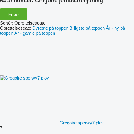
64 annoncer:
Gregoire jordbearbejdning
Filter
Sortér
:
Oprettelsesdato
Oprettelsesdato
Dyreste på toppen
Billigste på toppen
År - ny på
toppen
År - gamle på toppen
Gregoire sperwy7 plov
7