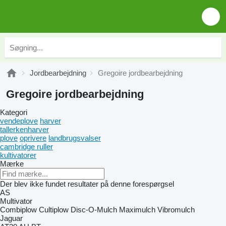
Jordbearbejdning
Gregoire jordbearbejdning
Gregoire jordbearbejdning
Kategori
vendeplove
harver
tallerkenharver
plove
oprivere
landbrugsvalser
cambridge ruller
kultivatorer
Mærke
Der blev ikke fundet resultater på denne forespørgsel
AS
Multivator
Combiplow
Cultiplow
Disc-O-Mulch
Maximulch
Vibromulch
Jaguar