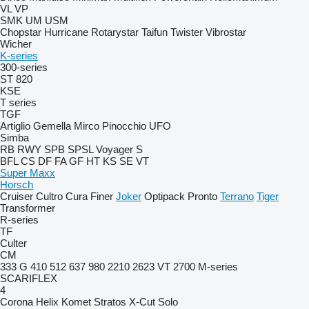
VL
VP
SMK
UM
USM
Chopstar
Hurricane
Rotarystar
Taifun
Twister
Vibrostar
Wicher
K-series
300-series
ST 820
KSE
T series
TGF
Artiglio
Gemella
Mirco
Pinocchio
UFO
Simba
RB
RWY
SPB
SPSL
Voyager S
BFL
CS
DF
FA
GF
HT
KS
SE
VT
Super Maxx
Horsch
Cruiser
Cultro
Cura
Finer
Joker
Optipack
Pronto
Terrano
Tiger
Transformer
R-series
TF
Culter
CM
333 G
410
512
637
980
2210
2623 VT
2700
M-series
SCARIFLEX
4
Corona
Helix
Komet
Stratos
X-Cut Solo