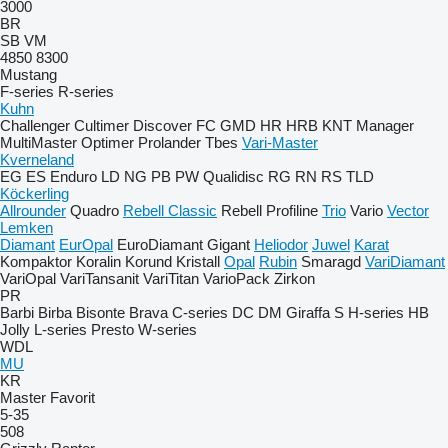
3000
BR
SB
VM
4850
8300
Mustang
F-series
R-series
Kuhn
Challenger
Cultimer
Discover
FC
GMD
HR
HRB
KNT
Manager
MultiMaster
Optimer
Prolander
Tbes
Vari-Master
Kverneland
EG
ES
Enduro
LD
NG
PB
PW
Qualidisc
RG
RN
RS
TLD
Köckerling
Allrounder
Quadro
Rebell Classic
Rebell Profiline
Trio
Vario
Vector
Lemken
Diamant
EurOpal
EuroDiamant
Gigant
Heliodor
Juwel
Karat
Kompaktor
Koralin
Korund
Kristall
Opal
Rubin
Smaragd
VariDiamant
VariOpal
VariTansanit
VariTitan
VarioPack
Zirkon
PR
Barbi
Birba
Bisonte
Brava
C-series
DC
DM
Giraffa S
H-series
HB
Jolly
L-series
Presto
W-series
WDL
MU
KR
Master
Favorit
5-35
508