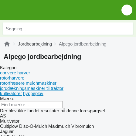
Jordbearbejdning
Alpego jordbearbejdning
Alpego jordbearbejdning
Kategori
oprivere
harver
rotorharvere
rotorfræsere
mulchmaskiner
jorddækningsmaskiner til traktor
kultivatorer
hyppeplov
Mærke
Der blev ikke fundet resultater på denne forespørgsel
AS
Multivator
Cultiplow
Disc-O-Mulch
Maximulch
Vibromulch
Jaguar