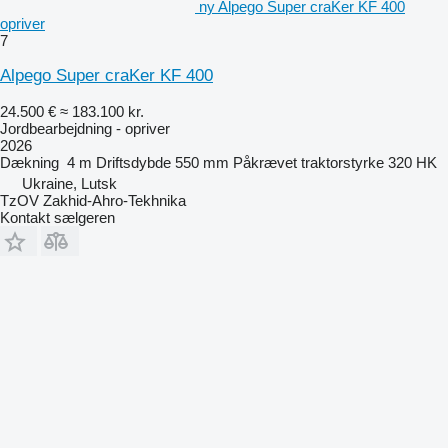
ny Alpego Super craKer KF 400
opriver
7
Alpego Super craKer KF 400
24.500 €
≈ 183.100 kr.
Jordbearbejdning - opriver
2026
Dækning
4 m
Driftsdybde
550 mm
Påkrævet traktorstyrke
320 HK
Ukraine, Lutsk
TzOV Zakhid-Ahro-Tekhnika
Kontakt sælgeren