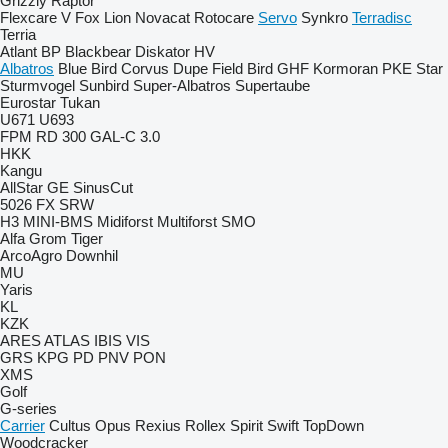
Grizzly
Raptor
Flexcare V
Fox
Lion
Novacat
Rotocare
Servo
Synkro
Terradisc
Terria
Atlant
BP
Blackbear
Diskator
HV
Albatros
Blue Bird
Corvus
Dupe
Field Bird
GHF
Kormoran
PKE
Star
Sturmvogel
Sunbird
Super-Albatros
Supertaube
Eurostar
Tukan
U671
U693
FPM RD 300
GAL-C 3.0
HKK
Kangu
AllStar
GE
SinusCut
5026
FX
SRW
H3
MINI-BMS
Midiforst
Multiforst
SMO
Alfa
Grom
Tiger
ArcoAgro
Downhil
MU
Yaris
KL
KZK
ARES
ATLAS
IBIS
VIS
GRS
KPG
PD
PNV
PON
XMS
Golf
G-series
Carrier
Cultus
Opus
Rexius
Rollex
Spirit
Swift
TopDown
Woodcracker