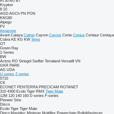
AT30
AU
BT
Krypton
8
10
AGD
AGCh
PN
PON
KM180
Alpego
FV
Amazone
Avant
Cataya
Catros
Cayron
Cayros
Cenio
Cenius
Centaur
Centaya
Cobra
KE
KG
KW
Teres
OT
Green Ray
1-Series
BW
Actros RO
Striegel
Swifter
Terraland
Versatill VN
GKR
PARK
AG
UDA
U-series
Z-series
5710
CK
ECONET
PENTERRA
PRECICAM
ROTANET
310
4300
Ecolo Tiger
RMX
Tiger Mate
12M
120
140
160
D series
F-series
Pioneer
Sirio
Disco
Ecolo Tiger
Tiger Mate
Dinco
Maxidisc
Minimax
Multiflex
Powerchain
RolloMaximum