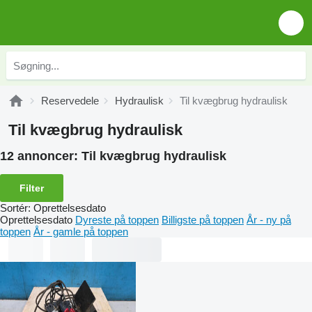
Reservedele
Hydraulisk
Til kvægbrug hydraulisk
Til kvægbrug hydraulisk
12 annoncer:
Til kvægbrug hydraulisk
Filter
Sortér
:
Oprettelsesdato
Oprettelsesdato
Dyreste på toppen
Billigste på toppen
År - ny på
toppen
År - gamle på toppen