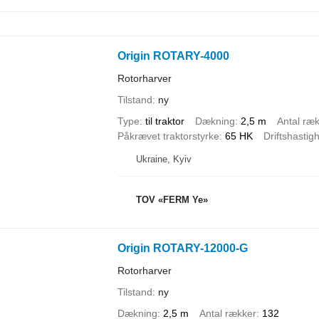
Origin ROTARY-4000
Rotorharver
Tilstand
ny
Type
til traktor
Dækning
2,5 m
Antal ræ
Påkrævet traktorstyrke
65 HK
Driftshastig
Ukraine, Kyiv
TOV «FERM Ye»
Origin ROTARY-12000-G
Rotorharver
Tilstand
ny
Dækning
2,5 m
Antal rækker
132