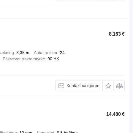
8.163 €
ækning
3,35 m
Antal rækker
24
Påkrævet traktorstyrke
90 HK
Kontakt sælgeren
14.480 €
iftsdybde
12 mm
Kapacitet
6,8 ha/time