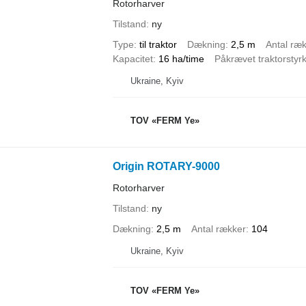
Rotorharver
Tilstand
ny
Type
til traktor
Dækning
2,5 m
Antal ræ
Kapacitet
16 ha/time
Påkrævet traktorstyr
Ukraine, Kyiv
TOV «FERM Ye»
Origin ROTARY-9000
Rotorharver
Tilstand
ny
Dækning
2,5 m
Antal rækker
104
Ukraine, Kyiv
TOV «FERM Ye»