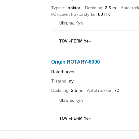
Type
til traktor
Dækning
2,5 m
Antal ræ
Påkrævet traktorstyrke
80 HK
Ukraine, Kyiv
TOV «FERM Ye»
Origin ROTARY-6000
Rotorharver
Tilstand
ny
Dækning
2,5 m
Antal rækker
72
Ukraine, Kyiv
TOV «FERM Ye»