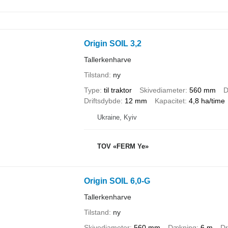
Origin SOIL 3,2
Tallerkenharve
Tilstand
ny
Type
til traktor
Skivediameter
560 mm
D
Driftsdybde
12 mm
Kapacitet
4,8 ha/time
Ukraine, Kyiv
TOV «FERM Ye»
Origin SOIL 6,0-G
Tallerkenharve
Tilstand
ny
Skivediameter
560 mm
Dækning
6 m
Dr