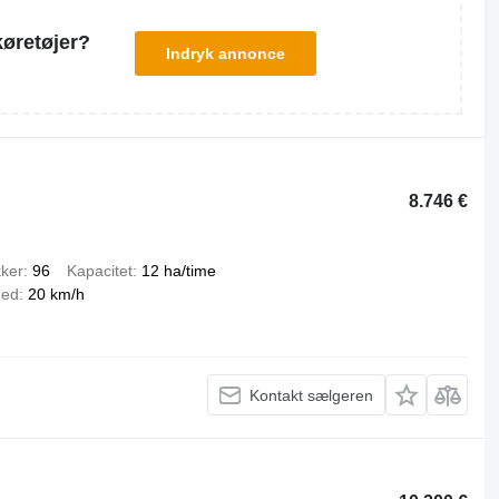
køretøjer?
Indryk annonce
8.746 €
kker
96
Kapacitet
12 ha/time
hed
20 km/h
Kontakt sælgeren