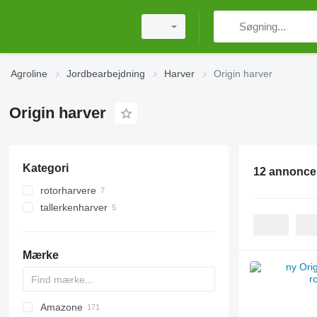
Agroline
Jordbearbejdning
Harver
Origin harver
Origin harver
Kategori
12 annonce
rotorharvere
tallerkenharver
Mærke
Amazone
Multivator
Disc-O-Mulch
Jaguar
AT30
8
AGD