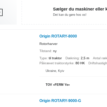
Sælger du maskiner eller 
Det kan du gøre hos os!
Origin ROTARY-8000
Rotorharver
Tilstand
ny
Type
til traktor
Dækning
2,5 m
Antal ræ
Påkrævet traktorstyrke
80 HK
Driftshastig
Ukraine, Kyiv
TOV «FERM Ye»
Origin ROTARY-9000-G