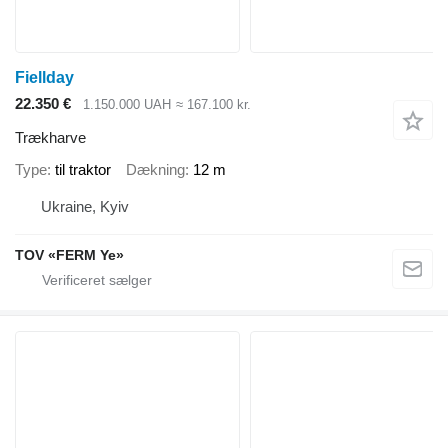
Fiellday
22.350 €
1.150.000 UAH
≈ 167.100 kr.
Trækharve
Type
til traktor
Dækning
12 m
Ukraine, Kyiv
TOV «FERM Ye»