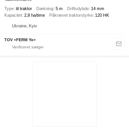
Type
til traktor
Dækning
5 m
Driftsdybde
14 mm
Kapacitet
2,8 ha/time
Påkrævet traktorstyrke
120 HK
Ukraine, Kyiv
TOV «FERM Ye»