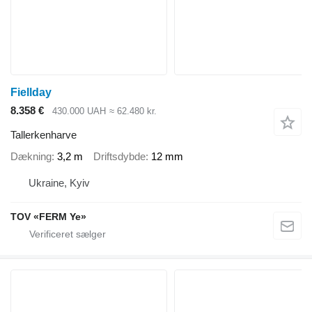
Fiellday
8.358 €
430.000 UAH
≈ 62.480 kr.
Tallerkenharve
Dækning
3,2 m
Driftsdybde
12 mm
Ukraine, Kyiv
TOV «FERM Ye»