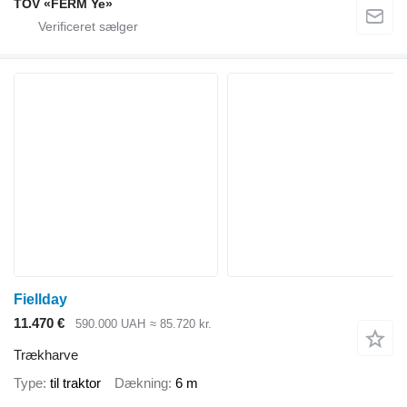
TOV «FERM Ye»
Fiellday
11.470 €
590.000 UAH
≈ 85.720 kr.
Trækharve
Type
til traktor
Dækning
6 m