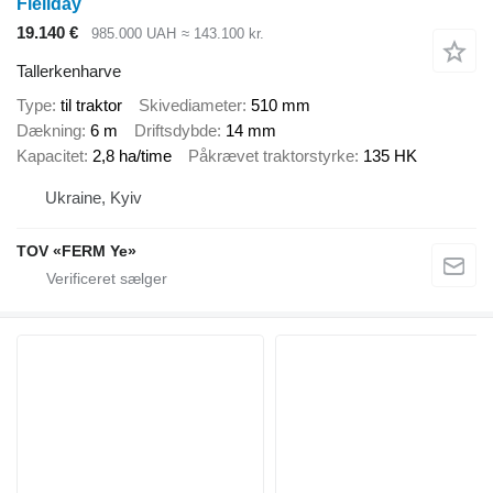
Fiellday
19.140 €
985.000 UAH
≈ 143.100 kr.
Tallerkenharve
Type
til traktor
Skivediameter
510 mm
Dækning
6 m
Driftsdybde
14 mm
Kapacitet
2,8 ha/time
Påkrævet traktorstyrke
135 HK
Ukraine, Kyiv
TOV «FERM Ye»