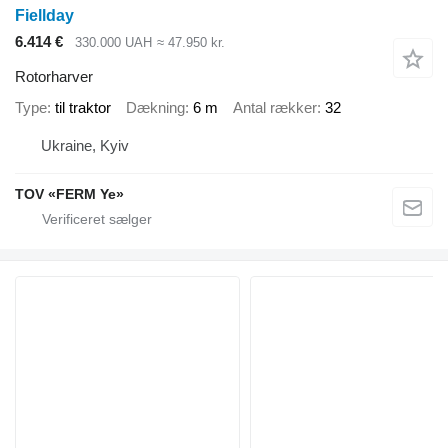
Fiellday
6.414 €
330.000 UAH
≈ 47.950 kr.
Rotorharver
Type
til traktor
Dækning
6 m
Antal rækker
32
Ukraine, Kyiv
TOV «FERM Ye»