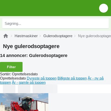
Høstmaskiner
Gulerodsoptagere
Nye gulerodsoptage
Nye gulerodsoptagere
14 annoncer:
Gulerodsoptagere
Filter
Sortér
:
Oprettelsesdato
Oprettelsesdato
Dyreste på toppen
Billigste på toppen
År - ny på
toppen
År - gamle på toppen