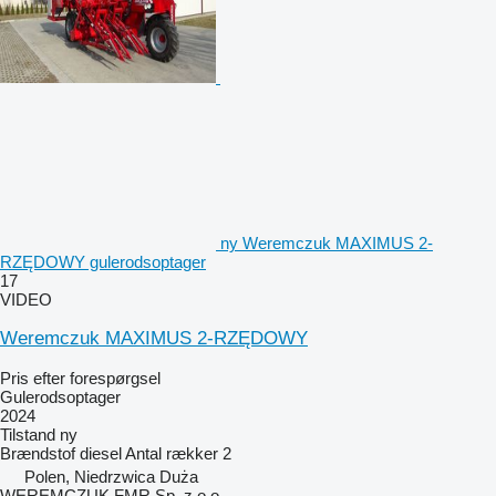
ny Weremczuk MAXIMUS 2-
RZĘDOWY gulerodsoptager
17
VIDEO
Weremczuk MAXIMUS 2-RZĘDOWY
Pris efter forespørgsel
Gulerodsoptager
2024
Tilstand
ny
Brændstof
diesel
Antal rækker
2
Polen, Niedrzwica Duża
WEREMCZUK FMR Sp. z o.o.