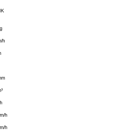
HK
g
/h
m
mm
³
/h
m/h
m/h