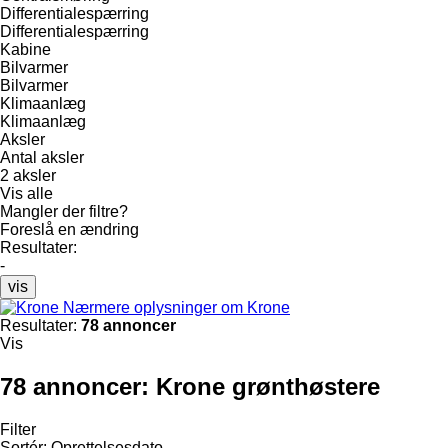
Differentialespærring
Differentialespærring
Kabine
Bilvarmer
Bilvarmer
Klimaanlæg
Klimaanlæg
Aksler
Antal aksler
2 aksler
Vis alle
Mangler der filtre?
Foreslå en ændring
Resultater:
-
vis
Nærmere oplysninger om Krone
Resultater:
78 annoncer
Vis
78 annoncer:
Krone grønthøstere
Filter
Sortér
:
Oprettelsesdato