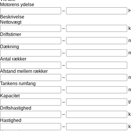
Motorens ydelse
–
Beskrivelse
Nettovægt
–
k
Driftstimer
–
m
Dækning
–
Antal rækker
–
Afstand mellem rækker
–
Tankens rumfang
–
m
Kapacitet
–
t
Driftshastighed
–
k
Hastighed
–
k