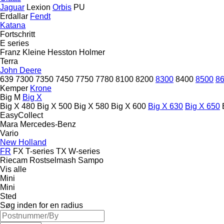
Jaguar
Lexion
Orbis
PU
Erdallar
Fendt
Katana
Fortschritt
E series
Franz Kleine
Hesston
Holmer
Terra
John Deere
639
7300
7350
7450
7750
7780
8100
8200
8300
8400
8500
8
Kemper
Krone
Big M
Big X
Big X 480
Big X 500
Big X 580
Big X 600
Big X 630
Big X 650
EasyCollect
Mara
Mercedes-Benz
Vario
New Holland
FR
FX
T-series
TX
W-series
Riecam
Rostselmash
Sampo
Vis alle
Mini
Mini
Sted
Søg inden for en radius