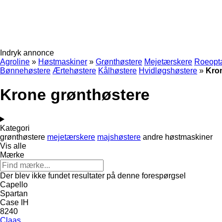
Indryk annonce
Agroline
»
Høstmaskiner
»
Grønthøstere
Mejetærskere
Roeopt
Bønnehøstere
Ærtehøstere
Kålhøstere
Hvidløgshøstere
»
Kro
Krone grønthøstere
Kategori
grønthøstere
mejetærskere
majshøstere
andre høstmaskiner
Vis alle
Mærke
Der blev ikke fundet resultater på denne forespørgsel
Capello
Spartan
Case IH
8240
Claas