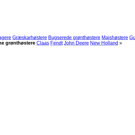
agere
Græskarhøstere
Bugserede grønthøstere
Majshøstere
Gu
ne grønthøstere
Claas
Fendt
John Deere
New Holland
»