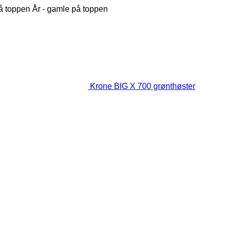
på toppen
År - gamle på toppen
Krone BIG X 700 grønthøster