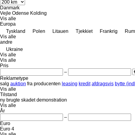
Danmark
Vejle
Odense
Kolding
Vis alle
Europa
Tyskland
Polen
Litauen
Tjekkiet
Frankrig
Rum
Vis alle
andre
Ukraine
Vis alle
Vis alle
Pris
–
Reklametype
salg
auktion
fra producenten
leasing
kredit
afdragsvis
bytte (in
Vis alle
Tilstand
ny
brugte
skadet
demonstration
Vis alle
År
–
Euro
Euro 4
Vis alle