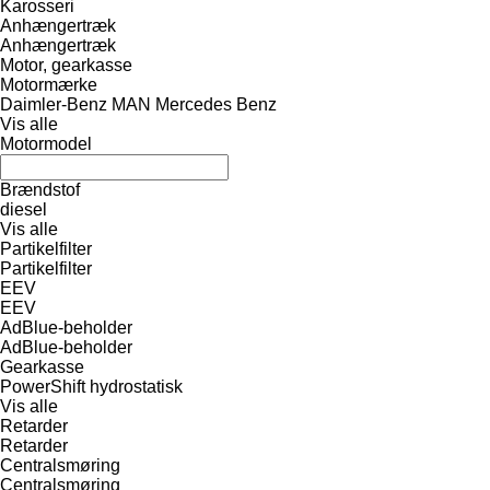
Karosseri
Anhængertræk
Anhængertræk
Motor, gearkasse
Motormærke
Daimler-Benz
MAN
Mercedes Benz
Vis alle
Motormodel
Brændstof
diesel
Vis alle
Partikelfilter
Partikelfilter
EEV
EEV
AdBlue-beholder
AdBlue-beholder
Gearkasse
PowerShift
hydrostatisk
Vis alle
Retarder
Retarder
Centralsmøring
Centralsmøring