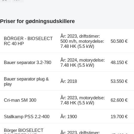
Priser for gødningsudskillere
År: 2023, driftstimer:
BÖRGER - BIOSELECT
500 m/h, motorydelse:
50.580 €
RC 40 HP
7.48 HK (5.5 kW)
År: 2024, motorydelse:
Bauer separator 3.2-780
48.150 €
7.48 HK (5.5 kW)
Bauer separator plug &
År: 2018
53.550 €
play
År: 2023, motorydelse:
Cri-man SM 300
62.600 €
7.48 HK (5.5 kW)
Stallkamp PSS 2.2-400
År: 1900
19.700 €
Börger BIOSELECT
År: 2023, driftstimer: