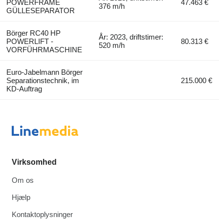
POWERFRAME
47.463 €
376 m/h
GÜLLESEPARATOR
Börger RC40 HP
År: 2023, driftstimer:
POWERLIFT -
80.313 €
520 m/h
VORFÜHRMASCHINE
Euro-Jabelmann Börger
Separationstechnik, im
215.000 €
KD-Auftrag
Virksomhed
Om os
Hjælp
Kontaktoplysninger