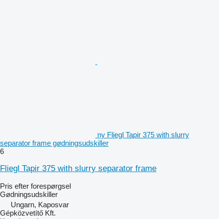
ny Fliegl Tapir 375 with slurry
separator frame gødningsudskiller
6
Fliegl Tapir 375 with slurry separator frame
Pris efter forespørgsel
Gødningsudskiller
Ungarn, Kaposvar
Gépközvetítő Kft.