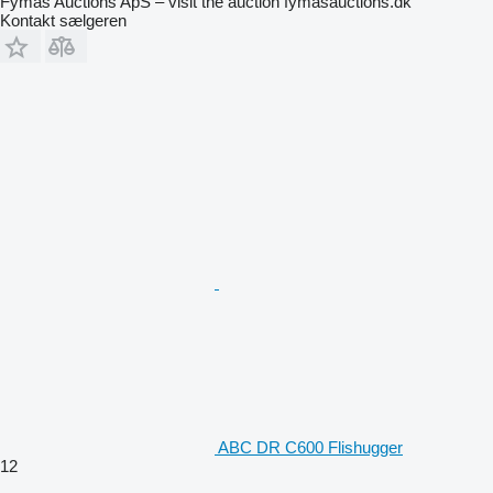
Fymas Auctions ApS – visit the auction fymasauctions.dk
Kontakt sælgeren
ABC DR C600 Flishugger
12