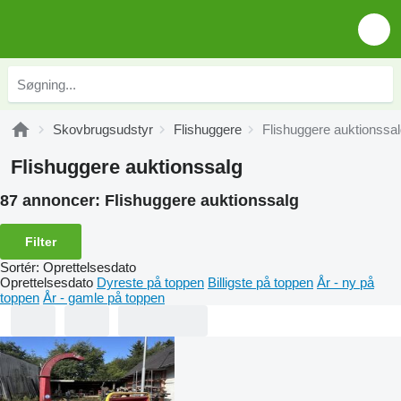
Skovbrugsudstyr
Flishuggere
Flishuggere auktionssa
Flishuggere auktionssalg
87 annoncer:
Flishuggere auktionssalg
Filter
Sortér
:
Oprettelsesdato
Oprettelsesdato
Dyreste på toppen
Billigste på toppen
År - ny på
toppen
År - gamle på toppen