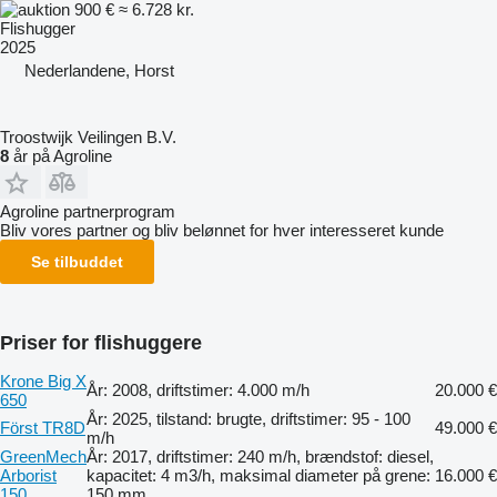
900 €
≈ 6.728 kr.
Flishugger
2025
Nederlandene, Horst
Troostwijk Veilingen B.V.
8
år på Agroline
Agroline partnerprogram
Bliv vores partner og bliv belønnet for hver interesseret kunde
Se tilbuddet
Priser for flishuggere
Krone Big X
År: 2008, driftstimer: 4.000 m/h
20.000 €
650
År: 2025, tilstand: brugte, driftstimer: 95 - 100
Först TR8D
49.000 €
m/h
GreenMech
År: 2017, driftstimer: 240 m/h, brændstof: diesel,
Arborist
kapacitet: 4 m3/h, maksimal diameter på grene:
16.000 €
150
150 mm