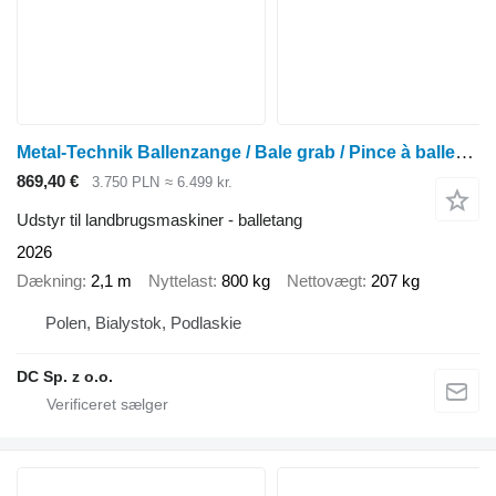
Metal-Technik Ballenzange / Bale grab / Pince à balles / Pinze per balle 2,1 m
869,40 €
3.750 PLN
≈ 6.499 kr.
Udstyr til landbrugsmaskiner - balletang
2026
Dækning
2,1 m
Nyttelast
800 kg
Nettovægt
207 kg
Polen, Bialystok, Podlaskie
DC Sp. z o.o.