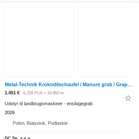
Metal-Technik Krokodilschaufel / Manure grab / Grappin à fumier 2 m
1.451 €
6.259 PLN
≈ 10.850 kr.
Udstyr til landbrugsmaskiner - ensilagegrab
2026
Polen, Bialystok, Podlaskie
DC Sp. z o.o.