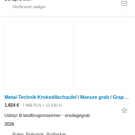
Metal-Technik Krokodilschaufel / Manure grab / Grappin à fumier / Łycho-krokod
1.824 €
7.866 PLN
≈ 13.630 kr.
Udstyr til landbrugsmaskiner - ensilagegrab
2026
Polen, Bialystok, Podlaskie