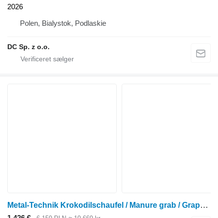
2026
Polen, Bialystok, Podlaskie
DC Sp. z o.o.
Metal-Technik Krokodilschaufel / Manure grab / Grappin à fumier 1,2
1.426 €