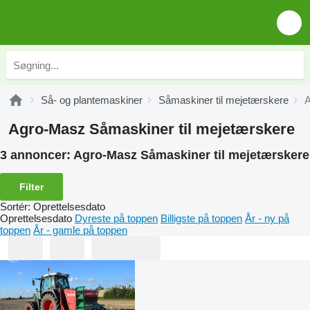
Så- og plantemaskiner
Såmaskiner til mejetærskere
A
Agro-Masz Såmaskiner til mejetærskere
3 annoncer:
Agro-Masz Såmaskiner til mejetærskere
Filter
Sortér
:
Oprettelsesdato
Oprettelsesdato
Dyreste på toppen
Billigste på toppen
År - ny på
toppen
År - gamle på toppen