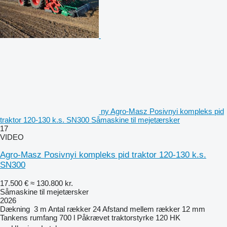
ny Agro-Masz Posivnyi kompleks pid
traktor 120-130 k.s. SN300 Såmaskine til mejetærsker
17
VIDEO
Agro-Masz Posivnyi kompleks pid traktor 120-130 k.s.
SN300
17.500 €
≈ 130.800 kr.
Såmaskine til mejetærsker
2026
Dækning
3 m
Antal rækker
24
Afstand mellem rækker
12 mm
Tankens rumfang
700 l
Påkrævet traktorstyrke
120 HK