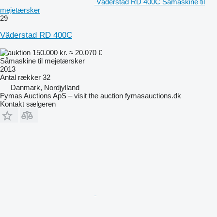
Väderstad RD 400C Såmaskine til
mejetærsker
29
Väderstad RD 400C
150.000 kr.
≈ 20.070 €
Såmaskine til mejetærsker
2013
Antal rækker
32
Danmark, Nordjylland
Fymas Auctions ApS – visit the auction fymasauctions.dk
Kontakt sælgeren